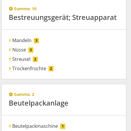
Summe:
10
Bestreuungsgerät; Streuapparat
Mandeln
3
Nüsse
3
Streusel
2
Trockenfrüchte
2
Summe:
2
Beutelpackanlage
Beutelpackmaschine
1