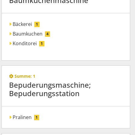
Baumkuchenmaschine
Bäckerei
1
Baumkuchen
4
Konditorei
1
Summe:
1
Bepuderungsmaschine;
Bepuderungsstation
Pralinen
1