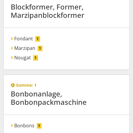
Blockformer, Former,
Marzipanblockformer
Fondant
1
Marzipan
1
Nougat
1
Summe:
1
Bonbonanlage,
Bonbonpackmaschine
Bonbons
1