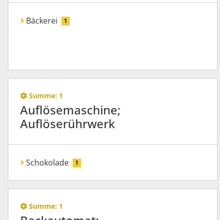
Bäckerei
1
Summe:
1
Auflösemaschine;
Auflöserührwerk
Schokolade
1
Summe:
1