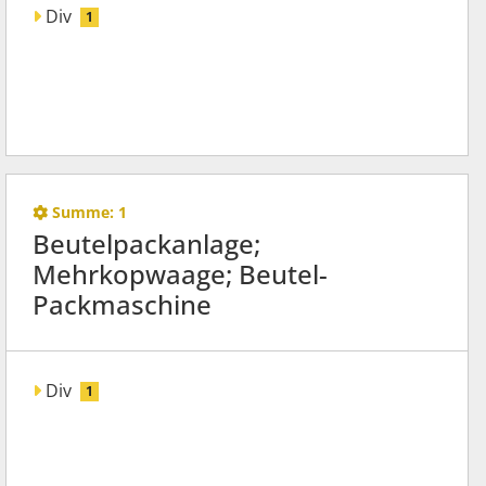
Div
1
Summe:
1
Beutelpackanlage;
Mehrkopwaage; Beutel-
Packmaschine
Div
1