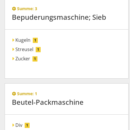
Summe:
3
Bepuderungsmaschine; Sieb
Kugeln
1
Streusel
1
Zucker
1
Summe:
1
Beutel-Packmaschine
Div
1