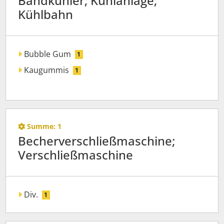
Bandkühler; Kühlanlage;
Kühlbahn
Bubble Gum
1
Kaugummis
1
Summe:
1
Becherverschließmaschine;
Verschließmaschine
Div.
1