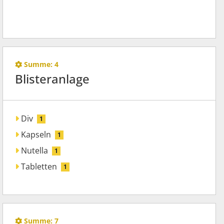
Summe:
4
Blisteranlage
Div
1
Kapseln
1
Nutella
1
Tabletten
1
Summe:
7