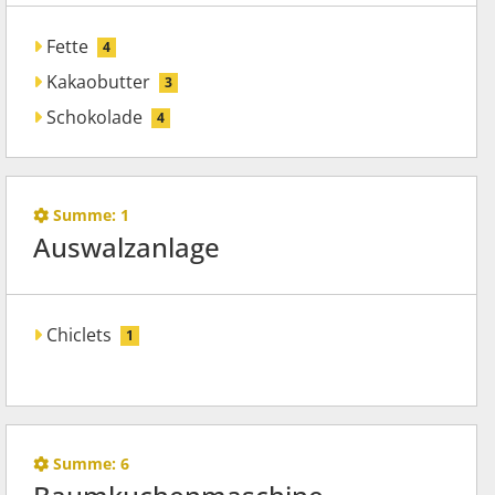
Fette
4
Kakaobutter
3
Schokolade
4
Summe:
1
Auswalzanlage
Chiclets
1
Summe:
6