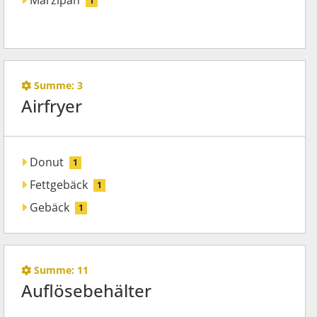
Marzipan
1
Summe:
3
Airfryer
Donut
1
Fettgebäck
1
Gebäck
1
Summe:
11
Auflösebehälter