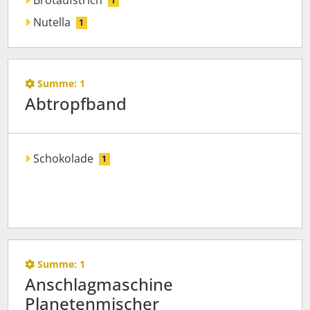
Brotaufstrich
1
Nutella
1
Summe:
1
Abtropfband
Schokolade
1
Summe:
1
Anschlagmaschine
Planetenmischer