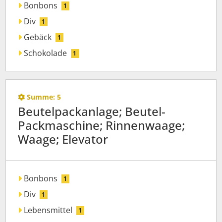
Bonbons
1
Div
1
Gebäck
1
Schokolade
1
Summe:
5
Beutelpackanlage; Beutel-
Packmaschine; Rinnenwaage;
Waage; Elevator
Bonbons
1
Div
1
Lebensmittel
1