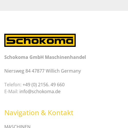
Schokoma GmbH Maschinenhandel
Niersweg 84 47877 Willich Germany
Telefon:
+49 (0) 2156. 49 660
E-Mail:
info@schokoma.de
Navigation & Kontakt
MASCHINEN