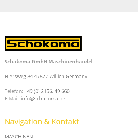
Schokoma GmbH Maschinenhandel
Niersweg 84 47877 Willich Germany
Telefon:
+49 (0) 2156. 49 660
E-Mail:
info@schokoma.de
Navigation & Kontakt
MASCHINEN