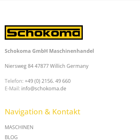
Schokoma GmbH Maschinenhandel
Niersweg 84 47877 Willich Germany
Telefon:
+49 (0) 2156. 49 660
E-Mail:
info@schokoma.de
Navigation & Kontakt
MASCHINEN
BLOG