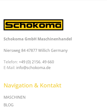
Schokoma GmbH Maschinenhandel
Niersweg 84 47877 Willich Germany
Telefon:
+49 (0) 2156. 49 660
E-Mail:
info@schokoma.de
Navigation & Kontakt
MASCHINEN
BLOG