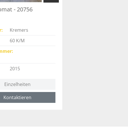
omat - 20756
r
Kremers
60 K/M
mmer
2015
Einzelheiten
Kontaktieren