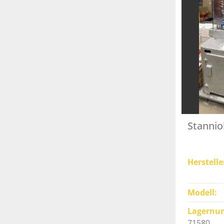
Stannio
Herstelle
Modell
Lagernu
71580