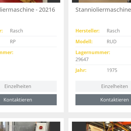
liermaschine - 20216
Stannioliermaschine
r
Rasch
Hersteller
Rasch
RP
Modell
RUD
mmer
Lagernummer
29647
Jahr
1975
Einzelheiten
Einzelheiten
Kontaktieren
Kontaktieren