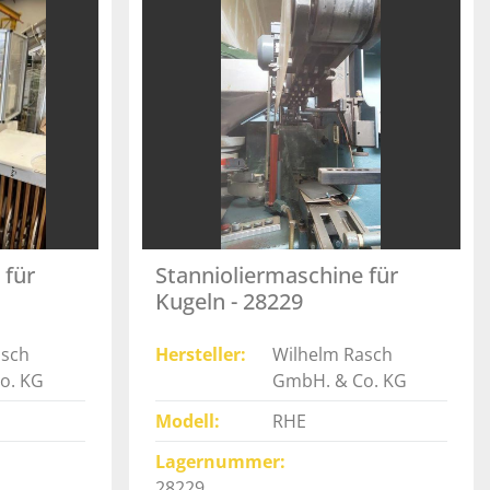
 für
Stannioliermaschine für
Kugeln - 28229
asch
Hersteller
Wilhelm Rasch
o. KG
GmbH. & Co. KG
Modell
RHE
Lagernummer
28229