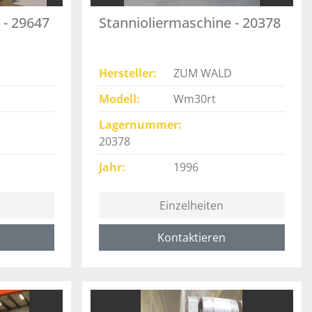
 - 29647
Stannioliermaschine - 20378
Hersteller
ZUM WALD
Modell
Wm30rt
Lagernummer
20378
Jahr
1996
Einzelheiten
Kontaktieren