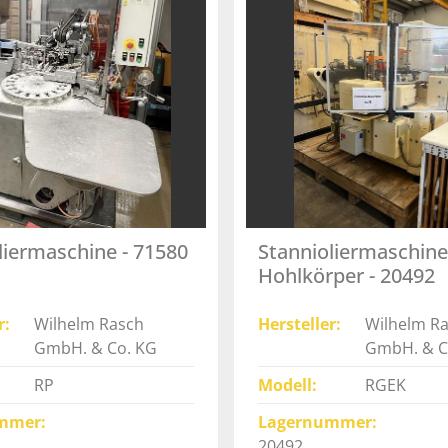
liermaschine - 71580
Stannioliermaschine
Hohlkörper - 20492
r
Wilhelm Rasch
Hersteller
Wilhelm R
GmbH. & Co. KG
GmbH. & C
RP
Modell
RGEK
mmer
Lagernummer
20492