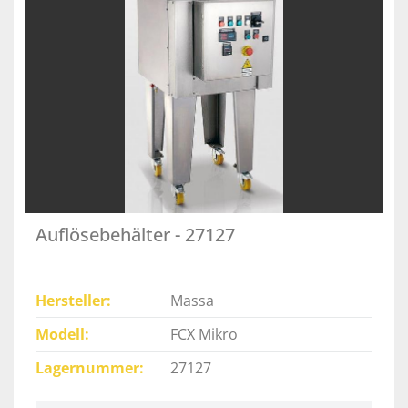
Auflösebehälter - 27127
Hersteller
Massa
Modell
FCX Mikro
Lagernummer
27127