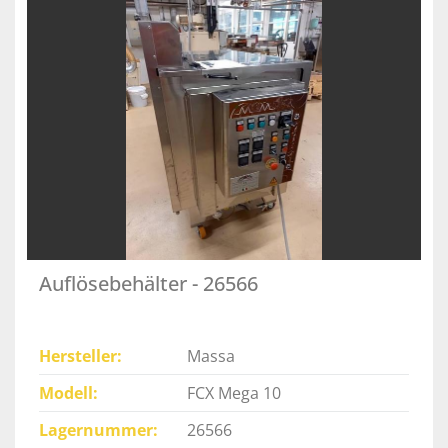
Auflösebehälter - 26566
Hersteller
Massa
Modell
FCX Mega 10
Lagernummer
26566