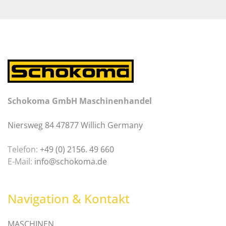
Schokoma GmbH Maschinenhandel
Niersweg 84 47877 Willich Germany
Telefon:
+49 (0) 2156. 49 660
E-Mail:
info@schokoma.de
Navigation & Kontakt
MASCHINEN