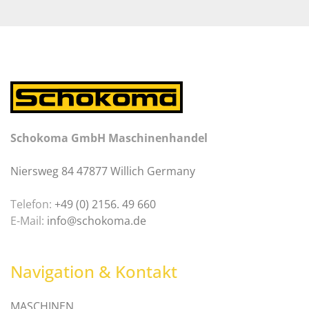
Schokoma GmbH Maschinenhandel
Niersweg 84 47877 Willich Germany
Telefon:
+49 (0) 2156. 49 660
E-Mail:
info@schokoma.de
Navigation & Kontakt
MASCHINEN