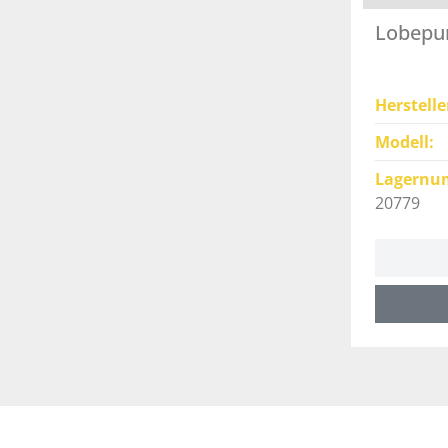
Lobep
Herstelle
Modell
Lagernu
20779