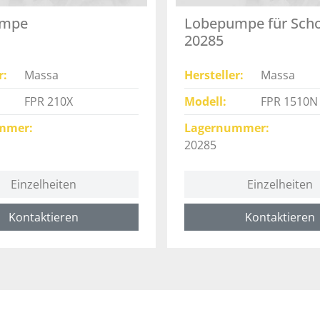
umpe
Lobepumpe für Scho
20285
r
Massa
Hersteller
Massa
FPR 210X
Modell
FPR 1510N
mmer
Lagernummer
20285
Einzelheiten
Einzelheiten
Kontaktieren
Kontaktieren