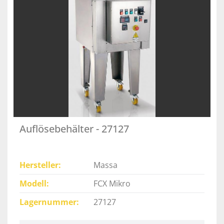
Auflösebehälter - 27127
Hersteller
Massa
Modell
FCX Mikro
Lagernummer
27127