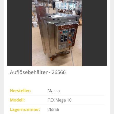
Auflösebehälter - 26566
Hersteller
Massa
Modell
FCX Mega 10
Lagernummer
26566