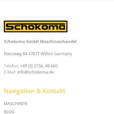
Schokoma GmbH Maschinenhandel
Niersweg 84 47877 Willich Germany
Telefon:
+49 (0) 2156. 49 660
E-Mail:
info@schokoma.de
Navigation & Kontakt
MASCHINEN
BLOG