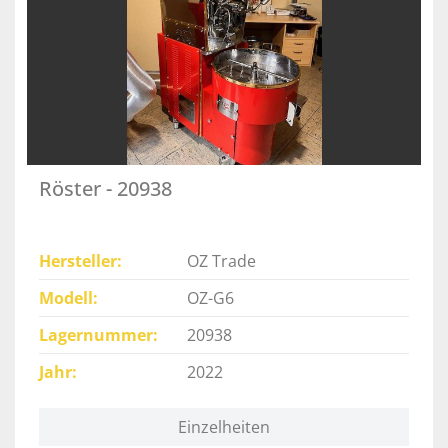
Röster - 20938
Hersteller
OZ Trade
Modell
OZ-G6
Lagernummer
20938
Jahr
2022
Einzelheiten