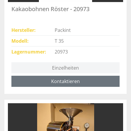
Kakaobohnen Röster - 20973
Hersteller
Packint
Modell
T 35
Lagernummer
20973
Einzelheiten
Kontaktieren