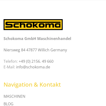
Schokoma GmbH Maschinenhandel
Niersweg 84 47877 Willich Germany
Telefon:
+49 (0) 2156. 49 660
E-Mail:
info@schokoma.de
Navigation & Kontakt
MASCHINEN
BLOG