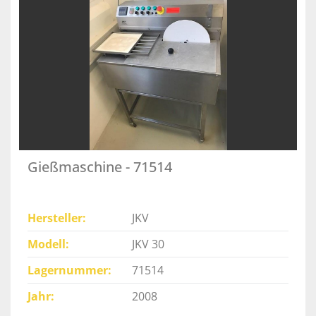
Gießmaschine - 71514
Hersteller
JKV
Modell
JKV 30
Lagernummer
71514
Jahr
2008