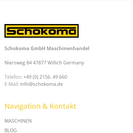
Schokoma GmbH Maschinenhandel
Niersweg 84 47877 Willich Germany
Telefon:
+49 (0) 2156. 49 660
E-Mail:
info@schokoma.de
Navigation & Kontakt
MASCHINEN
BLOG