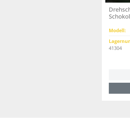
Drehsc
Schokol
Modell
Lagernu
41304