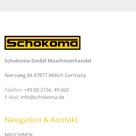
Schokoma GmbH Maschinenhandel
Niersweg 84 47877 Willich Germany
Telefon:
+49 (0) 2156. 49 660
E-Mail:
info@schokoma.de
Navigation & Kontakt
MASCHINEN