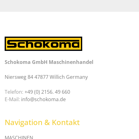
Schokoma GmbH Maschinenhandel
Niersweg 84 47877 Willich Germany
Telefon:
+49 (0) 2156. 49 660
E-Mail:
info@schokoma.de
Navigation & Kontakt
MASCHINEN