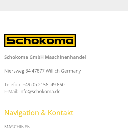
Schokoma GmbH Maschinenhandel
Niersweg 84 47877 Willich Germany
Telefon:
+49 (0) 2156. 49 660
E-Mail:
info@schokoma.de
Navigation & Kontakt
MASCHINEN