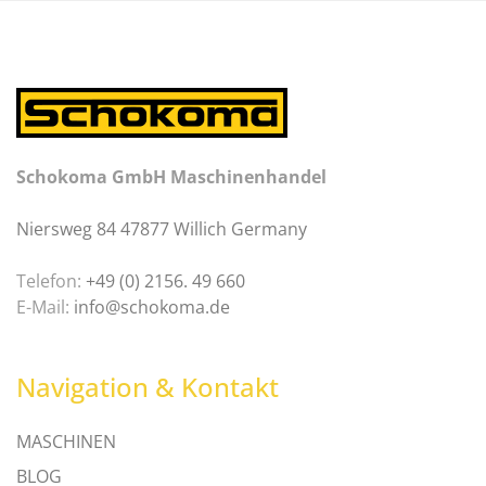
Schokoma GmbH Maschinenhandel
Niersweg 84 47877 Willich Germany
Telefon:
+49 (0) 2156. 49 660
E-Mail:
info@schokoma.de
Navigation & Kontakt
MASCHINEN
BLOG