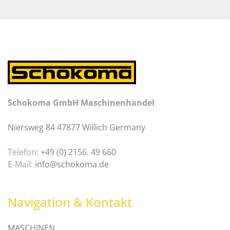
Schokoma GmbH Maschinenhandel
Niersweg 84 47877 Willich Germany
Telefon:
+49 (0) 2156. 49 660
E-Mail:
info@schokoma.de
Navigation & Kontakt
MASCHINEN