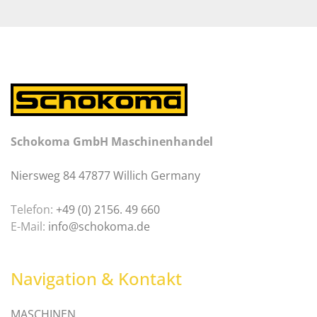
Schokoma GmbH Maschinenhandel
Niersweg 84 47877 Willich Germany
Telefon:
+49 (0) 2156. 49 660
E-Mail:
info@schokoma.de
Navigation & Kontakt
MASCHINEN