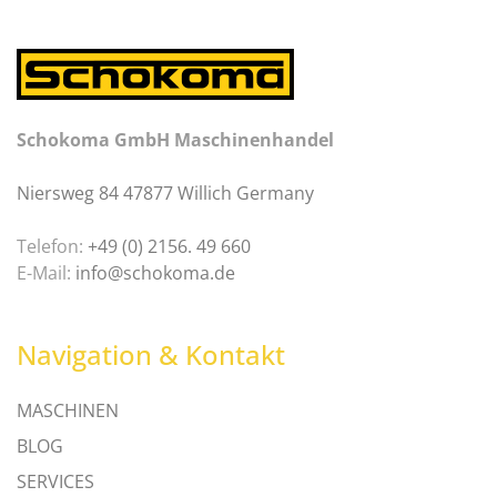
Schokoma GmbH Maschinenhandel
Niersweg 84 47877 Willich Germany
Telefon:
+49 (0) 2156. 49 660
E-Mail:
info@schokoma.de
Navigation & Kontakt
MASCHINEN
BLOG
SERVICES