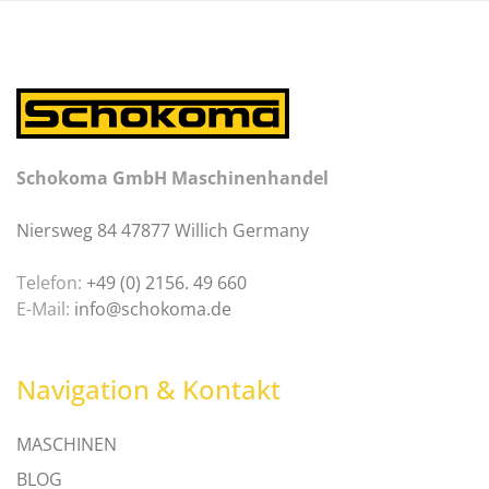
Schokoma GmbH Maschinenhandel
Niersweg 84 47877 Willich Germany
Telefon:
+49 (0) 2156. 49 660
E-Mail:
info@schokoma.de
Navigation & Kontakt
MASCHINEN
BLOG