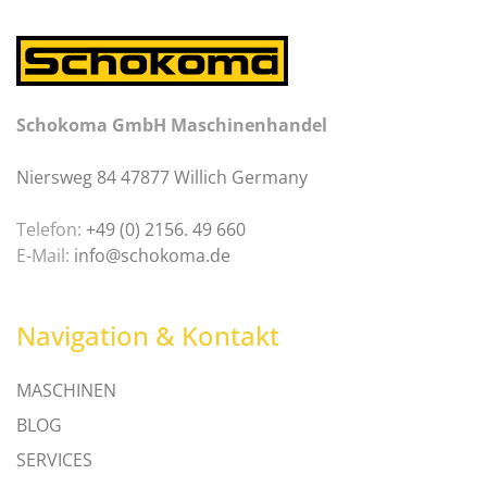
Schokoma GmbH Maschinenhandel
Niersweg 84 47877 Willich Germany
Telefon:
+49 (0) 2156. 49 660
E-Mail:
info@schokoma.de
Navigation & Kontakt
MASCHINEN
BLOG
SERVICES