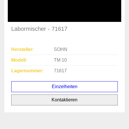
Labormischer - 71617
Hersteller
SOHN
Modell
TM 10
Lagernummer
71617
Einzelheiten
Kontaktieren