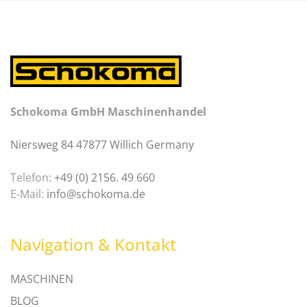
Schokoma GmbH Maschinenhandel
Niersweg 84 47877 Willich Germany
Telefon:
+49 (0) 2156. 49 660
E-Mail:
info@schokoma.de
Navigation & Kontakt
MASCHINEN
BLOG