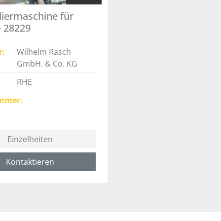
liermaschine für
- 28229
r
Wilhelm Rasch
GmbH. & Co. KG
RHE
mmer
Einzelheiten
Kontaktieren