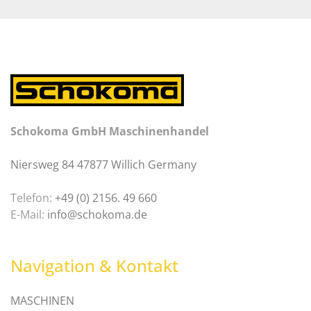
Schokoma GmbH Maschinenhandel
Niersweg 84 47877 Willich Germany
Telefon:
+49 (0) 2156. 49 660
E-Mail:
info@schokoma.de
Navigation & Kontakt
MASCHINEN