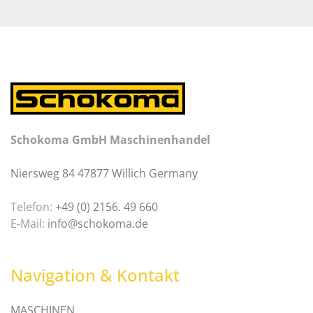
Schokoma GmbH Maschinenhandel
Niersweg 84 47877 Willich Germany
Telefon:
+49 (0) 2156. 49 660
E-Mail:
info@schokoma.de
Navigation & Kontakt
MASCHINEN