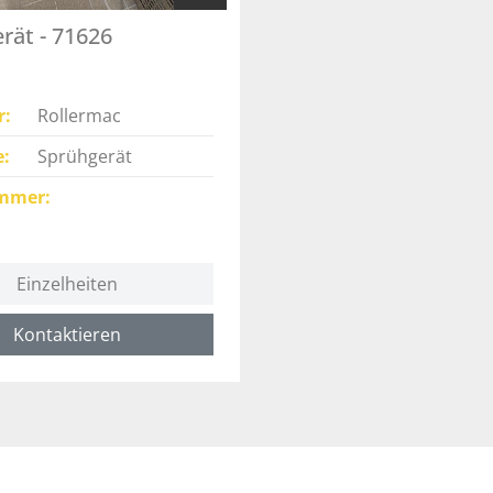
rät - 71626
r
Rollermac
e
Sprühgerät
mmer
Einzelheiten
Kontaktieren