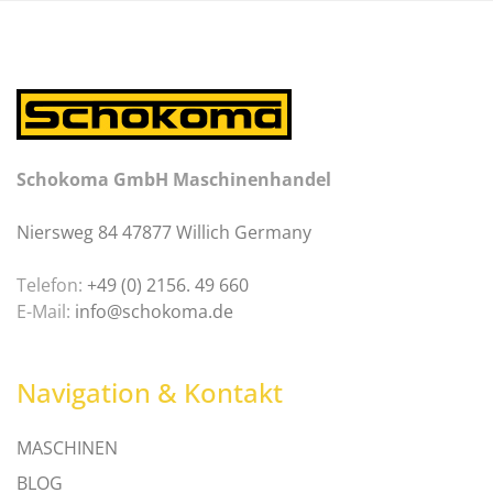
Schokoma GmbH Maschinenhandel
Niersweg 84 47877 Willich Germany
Telefon:
+49 (0) 2156. 49 660
E-Mail:
info@schokoma.de
Navigation & Kontakt
MASCHINEN
BLOG