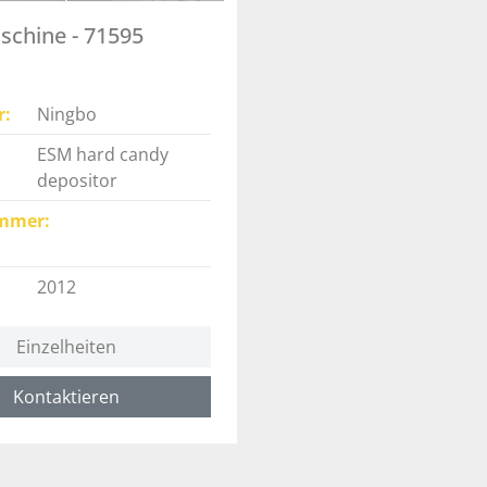
chine - 71595
r
Ningbo
ESM hard candy
depositor
mmer
2012
Einzelheiten
Kontaktieren