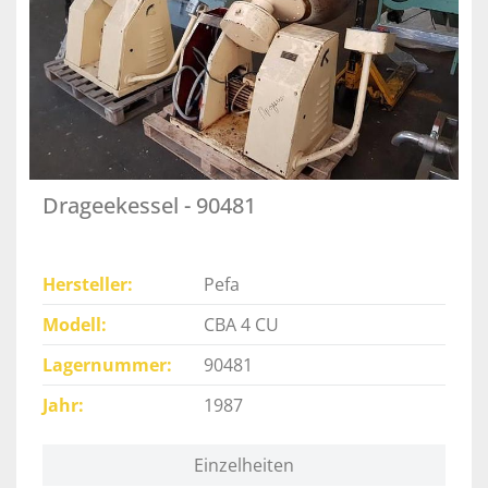
Drageekessel - 90481
Hersteller
Pefa
Modell
CBA 4 CU
Lagernummer
90481
Jahr
1987
Einzelheiten