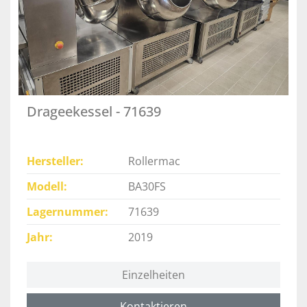
Drageekessel - 71639
Hersteller
Rollermac
Modell
BA30FS
Lagernummer
71639
Jahr
2019
Einzelheiten
Kontaktieren