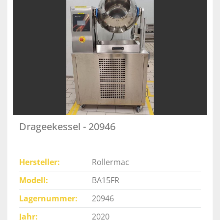
Drageekessel - 20946
Hersteller
Rollermac
Modell
BA15FR
Lagernummer
20946
Jahr
2020