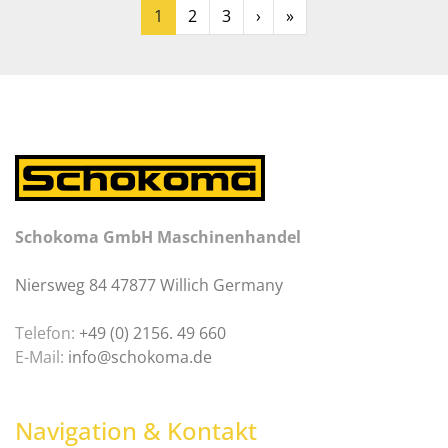
1
2
3
›
»
Schokoma GmbH Maschinenhandel
Niersweg 84 47877 Willich Germany
Telefon:
+49 (0) 2156. 49 660
E-Mail:
info@schokoma.de
Navigation & Kontakt