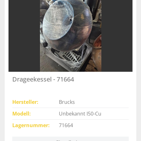
Drageekessel - 71664
Hersteller
Brucks
Modell
Unbekannt I50-Cu
Lagernummer
71664