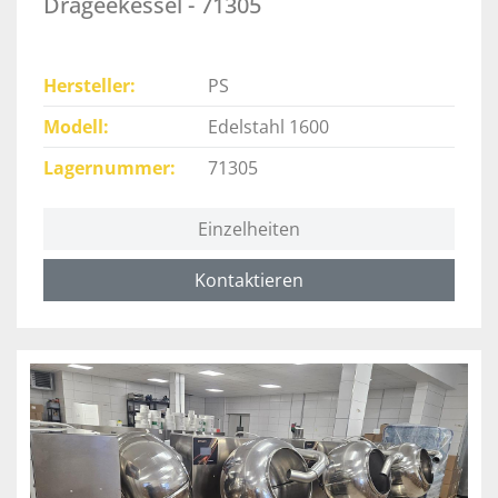
Drageekessel - 71305
Hersteller
PS
Modell
Edelstahl 1600
Lagernummer
71305
Einzelheiten
Kontaktieren