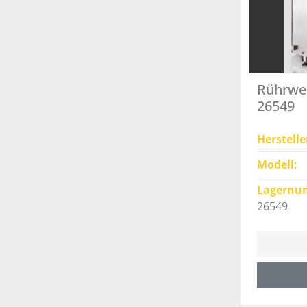
Rührwer
26549
Herstelle
Modell
Lagernu
26549