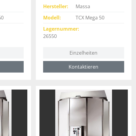
Hersteller
Massa
60
Modell
TCX Mega 50
Lagernummer
26550
Einzelheiten
Kontaktieren