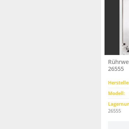
Rührwer
26555
Herstelle
Modell
Lagernu
26555