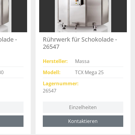
lade -
Rührwerk für Schokolade -
26547
Hersteller
Massa
30
Modell
TCX Mega 25
Lagernummer
26547
Einzelheiten
Kontaktieren