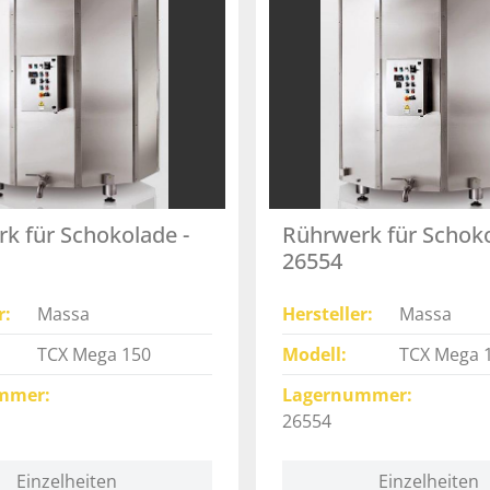
k für Schokolade -
Rührwerk für Schoko
26554
r
Massa
Hersteller
Massa
TCX Mega 150
Modell
TCX Mega 
mmer
Lagernummer
26554
Einzelheiten
Einzelheiten