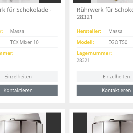
k für Schokolade -
Rührwerk für Schoko
28321
r
Massa
Hersteller
Massa
TCX Mixer 10
Modell
EGO T50
mmer
Lagernummer
28321
Einzelheiten
Einzelheiten
Kontaktieren
Kontaktieren