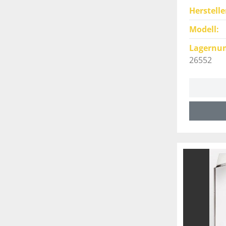
Herstelle
Modell
Lagernu
26552