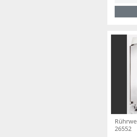
Rührwer
26552