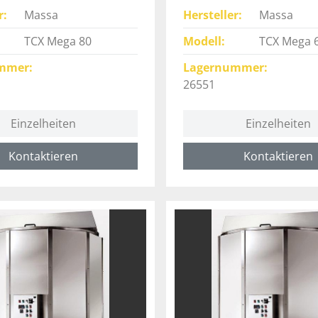
r
Massa
Hersteller
Massa
TCX Mega 80
Modell
TCX Mega 
mmer
Lagernummer
26551
Einzelheiten
Einzelheiten
Kontaktieren
Kontaktieren