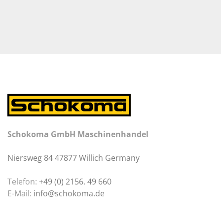
Schokoma GmbH Maschinenhandel
Niersweg 84 47877 Willich Germany
Telefon:
+49 (0) 2156. 49 660
E-Mail:
info@schokoma.de