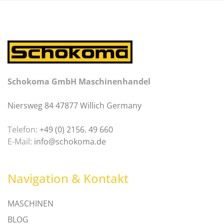
Schokoma GmbH Maschinenhandel
Niersweg 84 47877 Willich Germany
Telefon:
+49 (0) 2156. 49 660
E-Mail:
info@schokoma.de
Navigation & Kontakt
MASCHINEN
BLOG