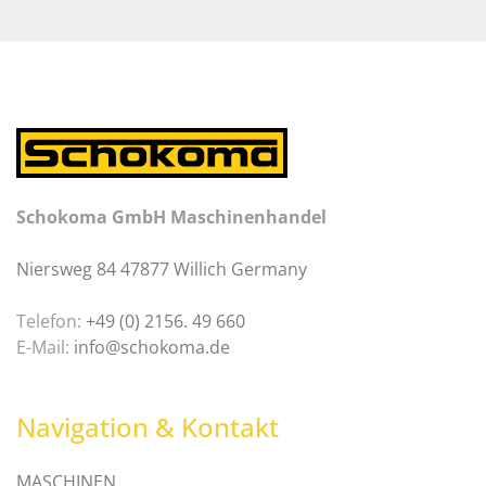
Schokoma GmbH Maschinenhandel
Niersweg 84 47877 Willich Germany
Telefon:
+49 (0) 2156. 49 660
E-Mail:
info@schokoma.de
Navigation & Kontakt
MASCHINEN