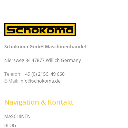
Schokoma GmbH Maschinenhandel
Niersweg 84 47877 Willich Germany
Telefon:
+49 (0) 2156. 49 660
E-Mail:
info@schokoma.de
Navigation & Kontakt
MASCHINEN
BLOG