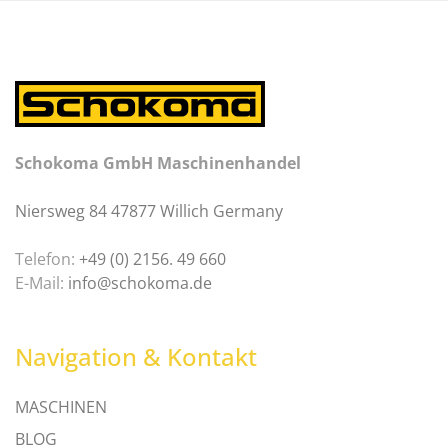
Schokoma GmbH Maschinenhandel
Niersweg 84 47877 Willich Germany
Telefon:
+49 (0) 2156. 49 660
E-Mail:
info@schokoma.de
Navigation & Kontakt
MASCHINEN
BLOG