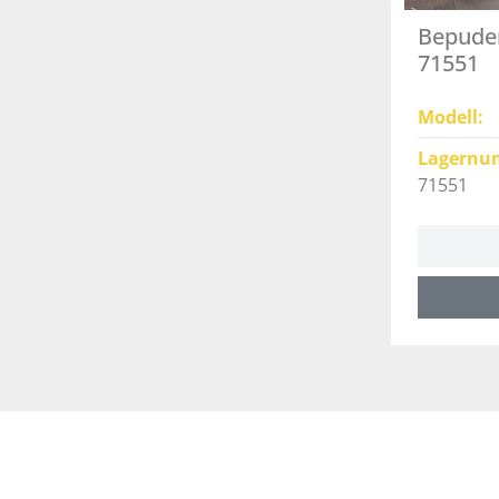
Bepude
71551
Modell
Lagernu
71551