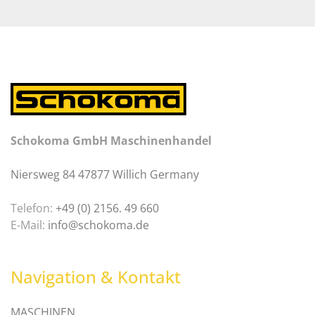
Schokoma GmbH Maschinenhandel
Niersweg 84 47877 Willich Germany
Telefon:
+49 (0) 2156. 49 660
E-Mail:
info@schokoma.de
Navigation & Kontakt
MASCHINEN