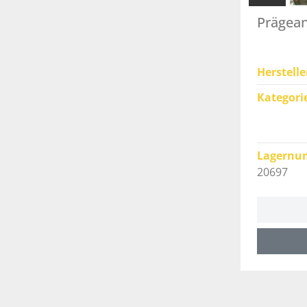
Prägean
Herstelle
Kategori
Lagernu
20697