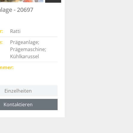
lage - 20697
r
Ratti
e
Prägeanlage;
Prägemaschine;
Kühlkarussel
mmer
Einzelheiten
Kontaktieren