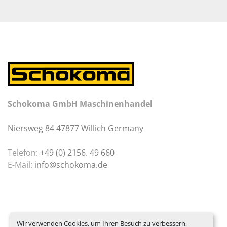
Schokoma GmbH Maschinenhandel
Niersweg 84 47877 Willich Germany
Telefon:
+49 (0) 2156. 49 660
E-Mail:
info@schokoma.de
Wir verwenden Cookies, um Ihren Besuch zu verbessern,