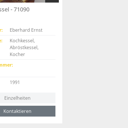
sel - 71090
r
Eberhard Ernst
e
Kochkessel,
Abröstkessel,
Kocher
mmer
1991
Einzelheiten
Kontaktieren