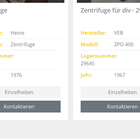
uge
Zentrifuge für div - 
r
Heine
Hersteller
VEB
e
Zentrifuge
Modell
ZPO 400
mmer
Lagernummer
29645
1976
Jahr
1967
Einzelheiten
Einzelheiten
Kontaktieren
Kontaktieren