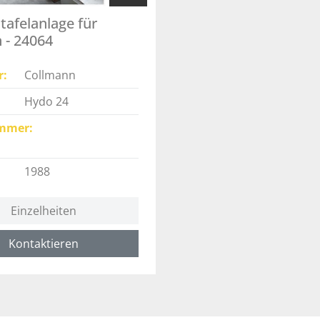
tafelanlage für
n - 24064
r
Collmann
Hydo 24
mmer
1988
Einzelheiten
Kontaktieren