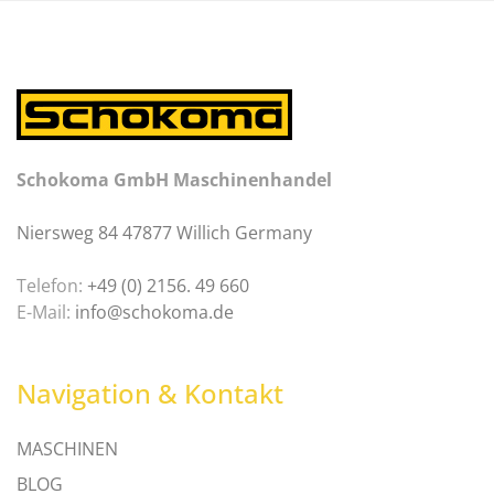
Schokoma GmbH Maschinenhandel
Niersweg 84 47877 Willich Germany
Telefon:
+49 (0) 2156. 49 660
E-Mail:
info@schokoma.de
Navigation & Kontakt
MASCHINEN
BLOG