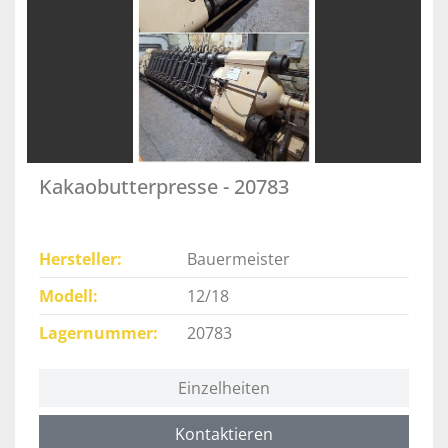
Kakaobutterpresse - 20783
Hersteller
Bauermeister
Modell
12/18
Lagernummer
20783
Einzelheiten
Kontaktieren