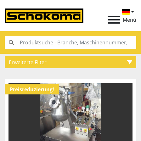
Menü
Erweiterte Filter
Kategorie
Preisreduzierung!
Hersteller