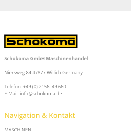
Schokoma GmbH Maschinenhandel
Niersweg 84 47877 Willich Germany
Telefon:
+49 (0) 2156. 49 660
E-Mail:
info@schokoma.de
Navigation & Kontakt
MASCHINEN